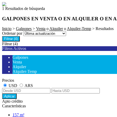
1 Resultados de búsqueda
GALPONES EN VENTA O EN ALQUILER O EN 
Inicio
>
Galpones
>
Venta
o
Alquiler
o
Alquiler-Temp
> Resultados
Ordenar por
Filtrar
(4)
Filtrar
(4)
Filtros Activos
Galpones
Venta
Alquiler
Alquiler-Temp
Precios
USD
ARS
Aplicar
Apto crédito
Características
157 m²